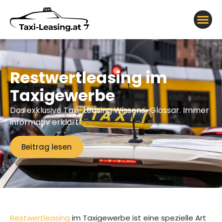
Restwertleasing im
Taxigewerbe
Das exklusive Taxi-Leasing Wissens-Glossar. Immer
informativ erklärt!
Beitrag lesen
Restwertleasing
im Taxigewerbe ist eine spezielle Art