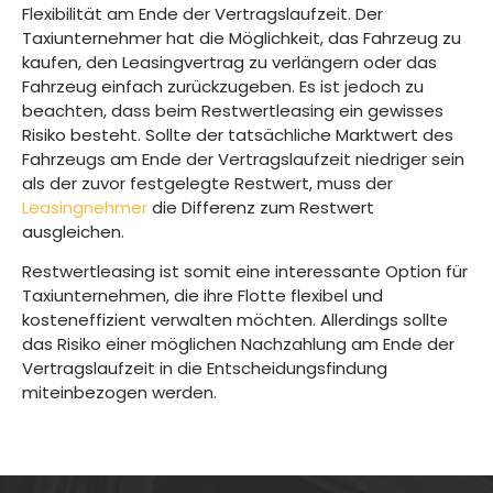
Flexibilität am Ende der Vertragslaufzeit. Der
Taxiunternehmer hat die Möglichkeit, das Fahrzeug zu
kaufen, den Leasingvertrag zu verlängern oder das
Fahrzeug einfach zurückzugeben. Es ist jedoch zu
beachten, dass beim Restwertleasing ein gewisses
Risiko besteht. Sollte der tatsächliche Marktwert des
Fahrzeugs am Ende der Vertragslaufzeit niedriger sein
als der zuvor festgelegte Restwert, muss der
Leasingnehmer
die Differenz zum Restwert
ausgleichen.
Restwertleasing ist somit eine interessante Option für
Taxiunternehmen, die ihre Flotte flexibel und
kosteneffizient verwalten möchten. Allerdings sollte
das Risiko einer möglichen Nachzahlung am Ende der
Vertragslaufzeit in die Entscheidungsfindung
miteinbezogen werden.